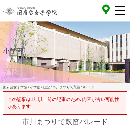
小学部
/
/
/ 市川まつりで鼓笛パレード
国府台女子学院
小学部
日記
この記事は1年以上前の記事のため､内容が古い可能性
があります｡
市川まつりで鼓笛パレード