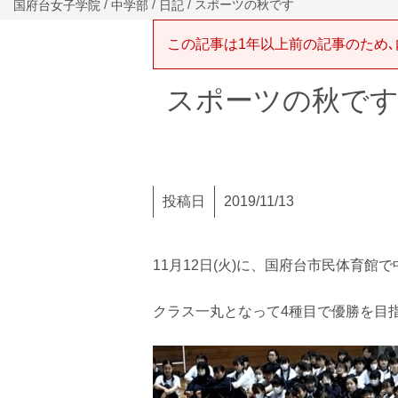
/
/
/ スポーツの秋です
国府台女子学院
中学部
日記
この記事は1年以上前の記事のため､
スポーツの秋で
投稿日
2019/11/13
11月12日(火)に、国府台市民体育
クラス一丸となって4種目で優勝を目