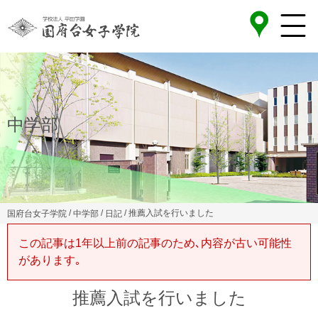
中学部
/
/
/ 推薦入試を行いました
国府台女子学院
中学部
日記
この記事は1年以上前の記事のため､内容が古い可能性
があります｡
推薦入試を行いました