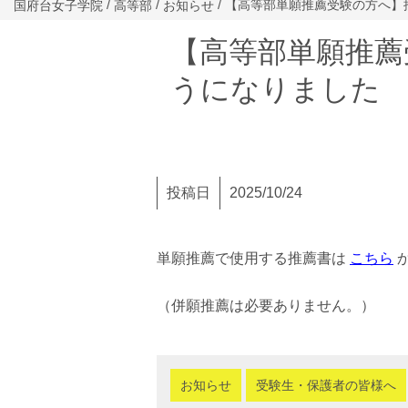
/
/
/ 【高等部単願推薦受験の方へ
国府台女子学院
高等部
お知らせ
【高等部単願推薦
うになりました
投稿日
2025/10/24
単願推薦で使用する推薦書は
こちら
（併願推薦は必要ありません。）
お知らせ
受験生・保護者の皆様へ