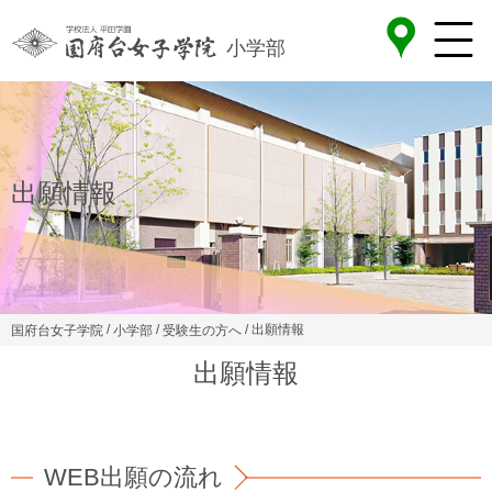
小学部
出願情報
/
/
/ 出願情報
国府台女子学院
小学部
受験生の方へ
出願情報
WEB出願の流れ