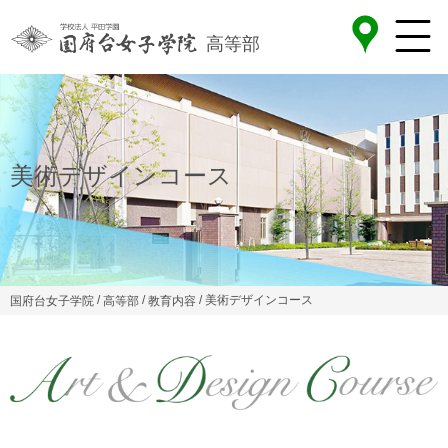
高等部
美術デザインコース
/
/
/ 美術デザインコース
国府台女子学院
高等部
教育内容