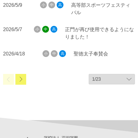
2026/5/9
高等部スポーツフェスティ
小
中
高
バル
2026/5/7
正門が再び使用できるようにな
小
中
高
りました！
2026/4/18
聖徳太子奉賛会
小
中
高