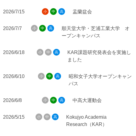
2026/7/15
盂蘭盆会
小
中
高
2026/7/7
順天堂大学・芝浦工業大学 オ
小
中
高
ープンキャンパス
2026/6/18
KAR課題研究発表会を実施し
小
中
高
ました
2026/6/10
昭和女子大学オープンキャン
小
中
高
パス
2026/6/8
中高大運動会
小
中
高
2026/5/15
Kokujyo Academia
小
中
高
Research（KAR）