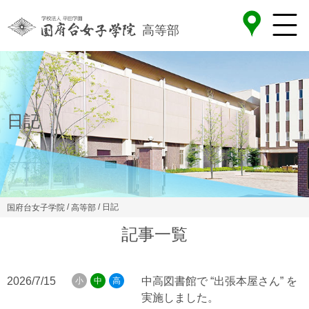
高等部
日記
/
/ 日記
国府台女子学院
高等部
記事一覧
2026/7/15
中高図書館で “出張本屋さん” を
小
中
高
実施しました。